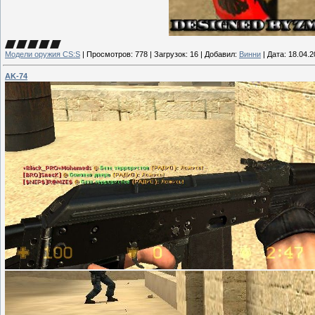
Модели оружия CS:S
|
Просмотров:
778
|
Загрузок:
16
|
Добавил:
Винни
|
Дата:
18.04.2
AK-74