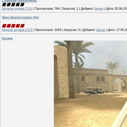
Chainsaw (Бензопила)
Модели оружия CS:S
|
Просмотров:
784
|
Загрузок:
1
|
Добавил:
Винни
|
Дата:
05.06.20
9mm Sword Cutlass (fix)
Модели оружия CS:S
|
Просмотров:
1063
|
Загрузок:
0
|
Добавил:
Винни
|
Дата:
17.05.2
Катана