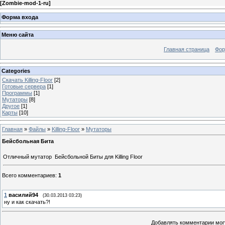
[
Zombie-mod-1-ru
]
Форма входа
Меню сайта
Главная страница
Фо
Categories
Скачать Killing-Floor
[2]
Готовые сервера
[1]
Программы
[1]
Мутаторы
[8]
Другое
[1]
Карты
[10]
Главная
»
Файлы
»
Killing-Floor
»
Мутаторы
Бейсбольная Бита
Отличный мутатор
Бейсбольной Биты для Killing Floor
Всего комментариев
:
1
1
василий94
(30.03.2013 03:23)
ну и как скачать?!
Добавлять комментарии могу