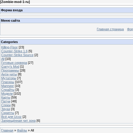
[
Zombie-mod-1-ru
]
Форма входа
Меню сайта
Главная страница
Фо
Categories
Killing-Floor
[23]
Counter-Strike 1.6
[5]
Counter-Strike Source
[2]
All
[10]
Готовые сервера
[27]
Garry's Mod
[1]
Программы
[28]
Анти-читы
[8]
Мутаторы
[7]
Плагины
[107]
Маппинг
[10]
Спрайты
[3]
Модели
[102]
Карты
[59]
Патчи
[48]
Спреи
[5]
Звуки
[3]
Скрипты
[7]
Всё для Ucoz
[2]
Запрещённая чит зона
[6]
Главная
»
Файлы
» All